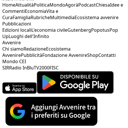
Home
Attualità
Politica
Mondo
Agorà
Podcast
Chiesa
Idee e
Commenti
Economia
Vita e
Cura
Famiglia
Rubriche
Multimedia
Ecosistema avvenire
Pubblicazioni
Edizioni locali
L'economia civile
Gutenberg
Popotus
Pop
Up
Luoghi dell'Infinito
Avvenire
Chi siamo
Redazione
Ecosistema
Avvenire
Pubblicità
Fondazione Avvenire
Shop
Contatti
Mondo CEI
SIR
Radio InBlu
TV2000
FISC