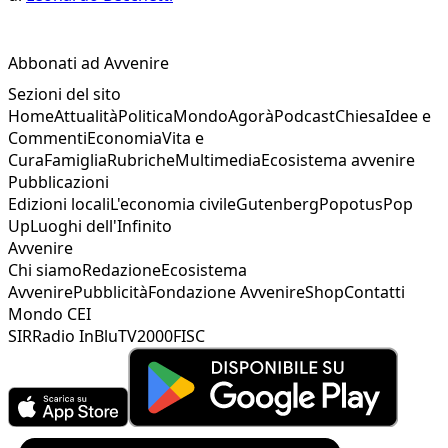
Abbonati ad Avvenire
Sezioni del sito
Home
Attualità
Politica
Mondo
Agorà
Podcast
Chiesa
Idee e
Commenti
Economia
Vita e
Cura
Famiglia
Rubriche
Multimedia
Ecosistema avvenire
Pubblicazioni
Edizioni locali
L'economia civile
Gutenberg
Popotus
Pop
Up
Luoghi dell'Infinito
Avvenire
Chi siamo
Redazione
Ecosistema
Avvenire
Pubblicità
Fondazione Avvenire
Shop
Contatti
Mondo CEI
SIR
Radio InBlu
TV2000
FISC