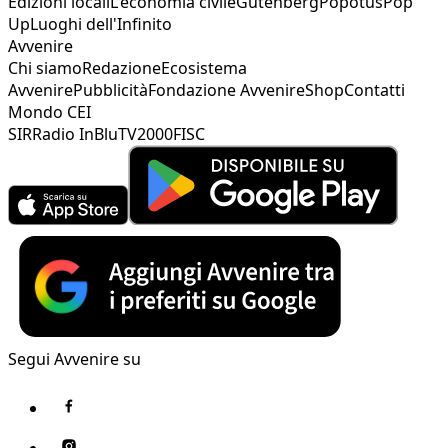
Edizioni locali
L'economia civile
Gutenberg
Popotus
Pop
Up
Luoghi dell'Infinito
Avvenire
Chi siamo
Redazione
Ecosistema
Avvenire
Pubblicità
Fondazione Avvenire
Shop
Contatti
Mondo CEI
SIR
Radio InBlu
TV2000
FISC
Segui Avvenire su