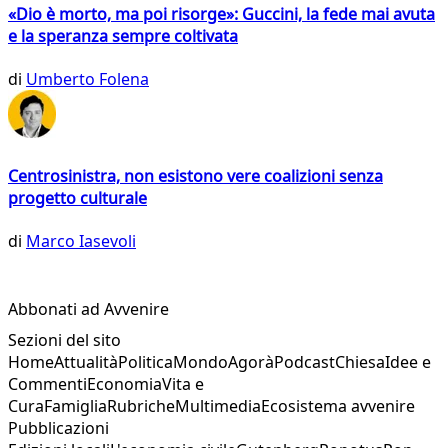
«Dio è morto, ma poi risorge»: Guccini, la fede mai avuta
e la speranza sempre coltivata
di
Umberto Folena
Centrosinistra, non esistono vere coalizioni senza
progetto culturale
di
Marco Iasevoli
Abbonati ad Avvenire
Sezioni del sito
Home
Attualità
Politica
Mondo
Agorà
Podcast
Chiesa
Idee e
Commenti
Economia
Vita e
Cura
Famiglia
Rubriche
Multimedia
Ecosistema avvenire
Pubblicazioni