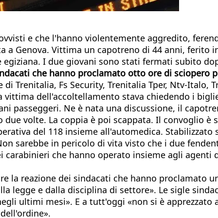
provvisti e che l'hanno violentemente aggredito, fere
ta a Genova. Vittima un capotreno di 44 anni, ferito 
egiziana. I due giovani sono stati fermati subito do
sindacati che hanno proclamato otto ore di sciopero p
 di Trenitalia, Fs Security, Trenitalia Tper, Ntv-Italo, 
a vittima dell'accoltellamento stava chiedendo i biglie
ani passeggeri. Ne è nata una discussione, il capotren
to due volte. La coppia è poi scappata. Il convoglio è 
ativa del 118 insieme all'automedica. Stabilizzato su
Non sarebbe in pericolo di vita visto che i due fenden
i carabinieri che hanno operato insieme agli agenti del
are la reazione dei sindacati che hanno proclamato u
la legge e dalla disciplina di settore». Le sigle sind
negli ultimi mesi». E a tutt'oggi «non si è apprezzato
dell'ordine».