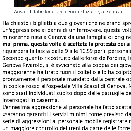
Ansa | Il tabellone dei treni in stazione, a Genova
Ha chiesto i biglietti a due giovani che ne erano s
un'aggressione ai danni di un ferroviere, questa vol
minorenne nata a Genova da una famiglia di origine 
mai prima, questa volta è scattata la protesta dei 
riguarderà la fascia dalle 9 alle 16.59 per il personale
Secondo quanto ricostruito dalle forze dell'ordine, l
Genova Rivarolo, si è avvicinato alla coppia dei giov
maggiorenne ha tirato fuori il coltello e lo ha colpi
prontamente il personale mandato dalla centrale oper
in codice rosso all'ospedale Villa Scassi di Genova. 
sono stati individuati subito dopo dalle pattuglie de
interrogati in caserma.
L'ennesima aggressione al personale ha fatto scatt
«saranno garantiti i servizi minimi come previsto dal
serie di aggressioni al personale mobile registrate 
un maggiore controllo dei treni da parte delle forze 