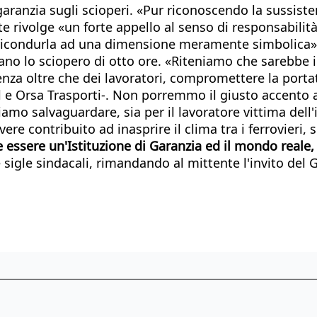
anzia sugli scioperi. «Pur riconoscendo la sussistenza
nte rivolge «un forte appello al senso di responsabili
 a ricondurla ad una dimensione meramente simbolica»
mano lo sciopero di otto ore. «Riteniamo che sarebbe 
enza oltre che dei lavoratori, compromettere la portata
fsal e Orsa Trasporti-. Non porremmo il giusto accento 
diamo salvaguardare, sia per il lavoratore vittima dell
avere contribuito ad inasprire il clima tra i ferrovieri
 essere un'Istituzione di Garanzia ed il mondo reale, i
 sigle sindacali, rimandando al mittente l'invito del 