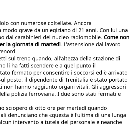
ndolo con numerose coltellate. Ancora
in modo grave da un egiziano di 21 anni. Con lui una
po dai carabinieri del nucleo radiomobile.
Come non
er la giornata di martedì
. L'astensione dal lavoro
Trenord.
tti sul treno quando, all'altezza della stazione di
o li ha fatti scendere e a quel punto il
stato fermato per consentire i soccorsi ed è arrivato
l posto, il dipendente di Trenitalia è stato portato
ti non hanno raggiunto organi vitali. Gli aggressori
la polizia ferroviaria. I due sono stati fermati e
no sciopero di otto ore per martedì quando
acali denunciano che «questa è l'ultima di una lunga
 alcun intervento a tutela del personale e neanche