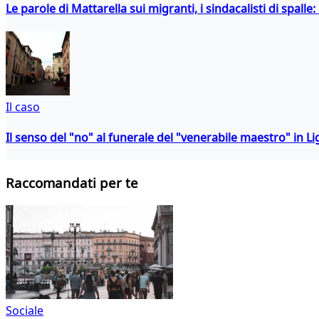
Le parole di Mattarella sui migranti, i sindacalisti di spalle
Il caso
Il senso del "no" al funerale del "venerabile maestro" in Li
Raccomandati per te
Sociale