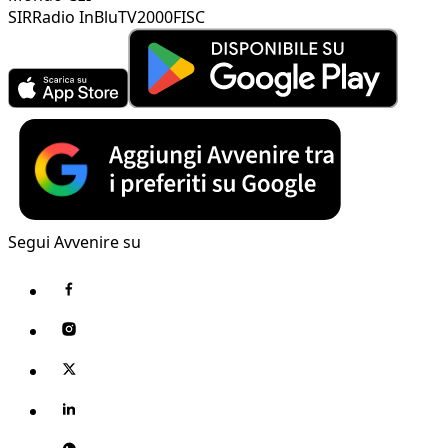
SIR
Radio InBlu
TV2000
FISC
Segui Avvenire su