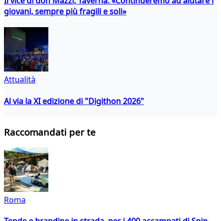
Il vice di don Mazzi, Taverna: «Continueremo ad aiutare i
giovani, sempre più fragili e soli»
Attualità
Al via la XI edizione di "Digithon 2026"
Raccomandati per te
Roma