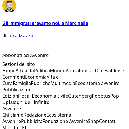
Gli immigrati eravamo noi, a Marcinelle
di
Luca Mazza
Abbonati ad Avvenire
Sezioni del sito
Home
Attualità
Politica
Mondo
Agorà
Podcast
Chiesa
Idee e
Commenti
Economia
Vita e
Cura
Famiglia
Rubriche
Multimedia
Ecosistema avvenire
Pubblicazioni
Edizioni locali
L'economia civile
Gutenberg
Popotus
Pop
Up
Luoghi dell'Infinito
Avvenire
Chi siamo
Redazione
Ecosistema
Avvenire
Pubblicità
Fondazione Avvenire
Shop
Contatti
Mondo CEI