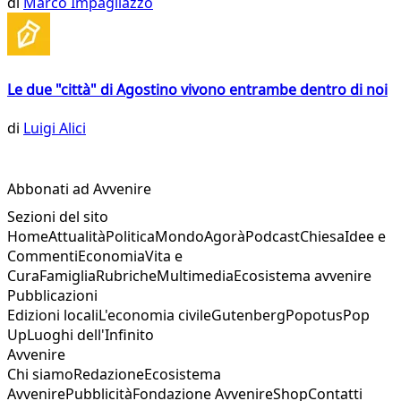
di
Marco Impagliazzo
Le due "città" di Agostino vivono entrambe dentro di noi
di
Luigi Alici
Abbonati ad Avvenire
Sezioni del sito
Home
Attualità
Politica
Mondo
Agorà
Podcast
Chiesa
Idee e
Commenti
Economia
Vita e
Cura
Famiglia
Rubriche
Multimedia
Ecosistema avvenire
Pubblicazioni
Edizioni locali
L'economia civile
Gutenberg
Popotus
Pop
Up
Luoghi dell'Infinito
Avvenire
Chi siamo
Redazione
Ecosistema
Avvenire
Pubblicità
Fondazione Avvenire
Shop
Contatti