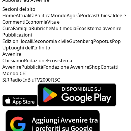
Sezioni del sito
Home
Attualità
Politica
Mondo
Agorà
Podcast
Chiesa
Idee e
Commenti
Economia
Vita e
Cura
Famiglia
Rubriche
Multimedia
Ecosistema avvenire
Pubblicazioni
Edizioni locali
L'economia civile
Gutenberg
Popotus
Pop
Up
Luoghi dell'Infinito
Avvenire
Chi siamo
Redazione
Ecosistema
Avvenire
Pubblicità
Fondazione Avvenire
Shop
Contatti
Mondo CEI
SIR
Radio InBlu
TV2000
FISC