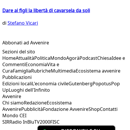
Dare ai figli la libertà di cavarsela da soli
di
Stefano Vicari
Abbonati ad Avvenire
Sezioni del sito
Home
Attualità
Politica
Mondo
Agorà
Podcast
Chiesa
Idee e
Commenti
Economia
Vita e
Cura
Famiglia
Rubriche
Multimedia
Ecosistema avvenire
Pubblicazioni
Edizioni locali
L'economia civile
Gutenberg
Popotus
Pop
Up
Luoghi dell'Infinito
Avvenire
Chi siamo
Redazione
Ecosistema
Avvenire
Pubblicità
Fondazione Avvenire
Shop
Contatti
Mondo CEI
SIR
Radio InBlu
TV2000
FISC