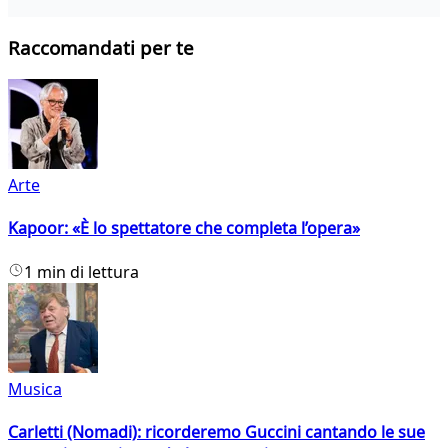
Raccomandati per te
Arte
Kapoor: «È lo spettatore che completa l’opera»
1 min di lettura
Musica
Carletti (Nomadi): ricorderemo Guccini cantando le sue