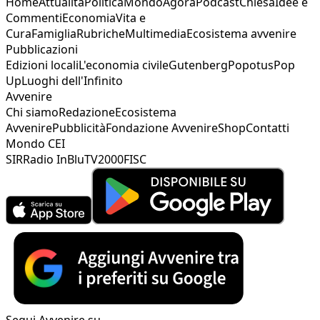
Home
Attualità
Politica
Mondo
Agorà
Podcast
Chiesa
Idee e
Commenti
Economia
Vita e
Cura
Famiglia
Rubriche
Multimedia
Ecosistema avvenire
Pubblicazioni
Edizioni locali
L'economia civile
Gutenberg
Popotus
Pop
Up
Luoghi dell'Infinito
Avvenire
Chi siamo
Redazione
Ecosistema
Avvenire
Pubblicità
Fondazione Avvenire
Shop
Contatti
Mondo CEI
SIR
Radio InBlu
TV2000
FISC
Segui Avvenire su