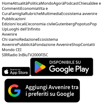
Home
Attualità
Politica
Mondo
Agorà
Podcast
Chiesa
Idee e
Commenti
Economia
Vita e
Cura
Famiglia
Rubriche
Multimedia
Ecosistema avvenire
Pubblicazioni
Edizioni locali
L'economia civile
Gutenberg
Popotus
Pop
Up
Luoghi dell'Infinito
Avvenire
Chi siamo
Redazione
Ecosistema
Avvenire
Pubblicità
Fondazione Avvenire
Shop
Contatti
Mondo CEI
SIR
Radio InBlu
TV2000
FISC