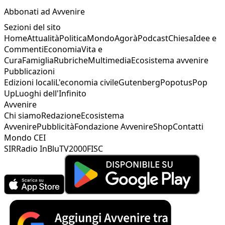
Abbonati ad Avvenire
Sezioni del sito
Home
Attualità
Politica
Mondo
Agorà
Podcast
Chiesa
Idee e
Commenti
Economia
Vita e
Cura
Famiglia
Rubriche
Multimedia
Ecosistema avvenire
Pubblicazioni
Edizioni locali
L'economia civile
Gutenberg
Popotus
Pop
Up
Luoghi dell'Infinito
Avvenire
Chi siamo
Redazione
Ecosistema
Avvenire
Pubblicità
Fondazione Avvenire
Shop
Contatti
Mondo CEI
SIR
Radio InBlu
TV2000
FISC