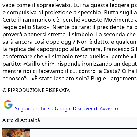
vede come il sopraelevato. Lui ha questa leggera psic
e compulsiva di proiezione a specchio. Butta sugli alt
Certo il rammarico c'è, perché «questo Movimento a
legge dello Stato». Niente da fare: il presidente ha
proverà a tenersi stretto il simbolo. La seconda che
sarà ancora così dopo oggi? Non è detto, e qualcuno
la replica del capogruppo alla Camera, Francesco Silv
confermare che «il simbolo resta quello», perché «
partito: «Grillo chi?», risponde ironizzando un deputa
mentre noi ci facevamo il c... contro la Casta? Ci ha 
conosco”». «È stato lasciato solo? Bugie - argomenta 
© RIPRODUZIONE RISERVATA
Seguici anche su Google Discover di Avvenire
Altro di Attualità