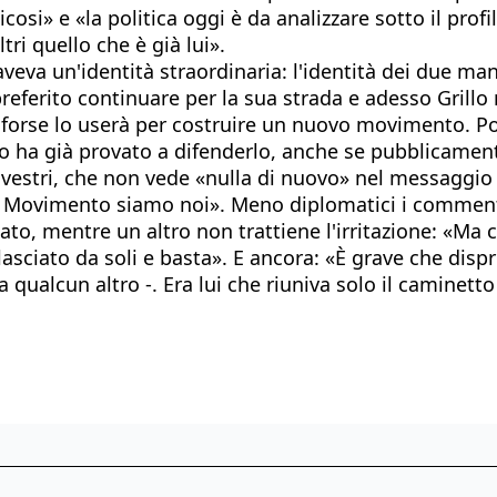
osi» e «la politica oggi è da analizzare sotto il prof
ri quello che è già lui».
veva un'identità straordinaria: l'identità dei due m
 preferito continuare per la sua strada e adesso Grill
 forse lo userà per costruire un nuovo movimento. Po
 ha già provato a difenderlo, anche se pubblicamente 
estri, che non vede «nulla di nuovo» nel messaggio di 
il Movimento siamo noi». Meno diplomatici i commenti
to, mentre un altro non trattiene l'irritazione: «Ma ci
lasciato da soli e basta». E ancora: «È grave che dispr
qualcun altro -. Era lui che riuniva solo il caminetto