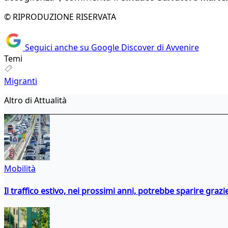
© RIPRODUZIONE RISERVATA
Seguici anche su Google Discover di Avvenire
Temi
Migranti
Altro di Attualità
Mobilità
Il traffico estivo, nei prossimi anni, potrebbe sparire grazie