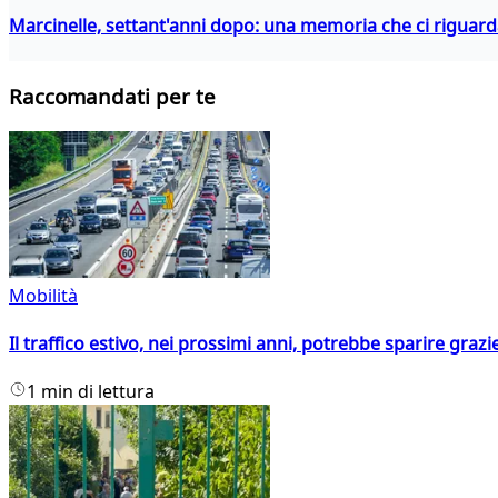
Marcinelle, settant'anni dopo: una memoria che ci riguar
Raccomandati per te
Mobilità
Il traffico estivo, nei prossimi anni, potrebbe sparire grazie
1 min di lettura