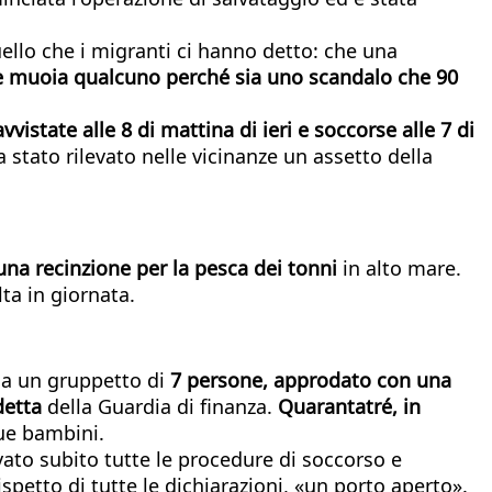
llo che i migranti ci hanno detto: che una
e muoia qualcuno perché sia uno scandalo che 90
istate alle 8 di mattina di ieri e soccorse alle 7 di
 stato rilevato nelle vicinanze un assetto della
 una recinzione per la pesca dei tonni
in alto mare.
ta in giornata.
rda un gruppetto di
7 persone, approdato con una
detta
della Guardia di finanza.
Quarantatré, in
que bambini.
ato subito tutte le procedure di soccorso e
petto di tutte le dichiarazioni, «un porto aperto».