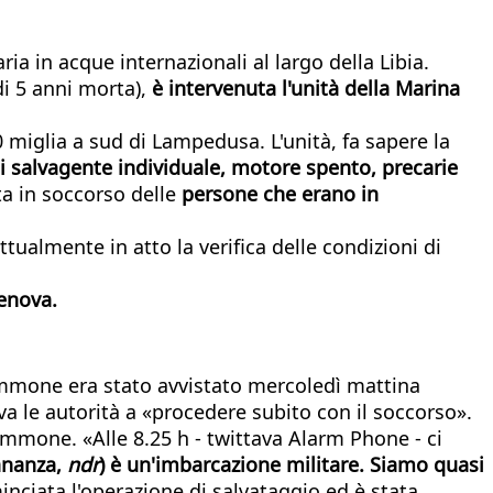
ia in acque internazionali al largo della Libia.
i 5 anni morta),
è intervenuta l'unità della Marina
0 miglia a sud di Lampedusa. L'unità, fa sapere la
di salvagente individuale, motore spento, precarie
a in soccorso delle
persone che erano in
 attualmente in atto la verifica delle condizioni di
enova.
ommone era stato avvistato mercoledì mattina
va le autorità a «procedere subito con il soccorso».
mmone. «Alle 8.25 h - twittava Alarm Phone - ci
ananza,
ndr
) è un'imbarcazione militare. Siamo quasi
ciata l'operazione di salvataggio ed è stata