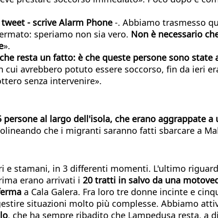
o tweet - scrive Alarm Phone
-. Abbiamo trasmesso que
ermato: speriamo non sia vero.
Non è necessario ch
e
».
he resta un fatto: è che queste persone sono state avv
 cui avrebbero potuto essere soccorso, fin da ieri era
ottero senza intervenire».
5 persone al largo dell'isola, che erano aggrappate a
tolineando che i migranti saranno fatti sbarcare a Mal
i e stamani, in 3 differenti momenti. L'ultimo rigua
rima erano arrivati i
20 tratti in salvo da una motove
aferma
a Cala Galera. Fra loro tre donne incinte e cin
estire situazioni molto più complesse. Abbiamo attiv
lo
, che ha sempre ribadito che Lampedusa resta, a dis