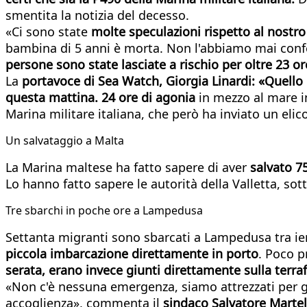
smentita la notizia del decesso.
«Ci sono state
molte speculazioni rispetto al nostr
bambina di 5 anni è morta. Non l'abbiamo mai conf
persone sono state lasciate a rischio per oltre 23 or
La
portavoce di Sea Watch, Giorgia Linardi: «Quello c
questa mattina. 24 ore di agonia
in mezzo al mare in
Marina militare italiana, che però ha inviato un elic
Un salvataggio a Malta
La Marina maltese ha fatto sapere di aver
salvato 7
Lo hanno fatto sapere le autorità della Valletta, sot
Tre sbarchi in poche ore a Lampedusa
Settanta migranti sono sbarcati a Lampedusa tra ier
piccola imbarcazione direttamente in porto
. Poco p
serata, erano invece giunti direttamente sulla terr
«Non c'è nessuna emergenza, siamo attrezzati per g
accoglienza», commenta il
sindaco Salvatore Martel