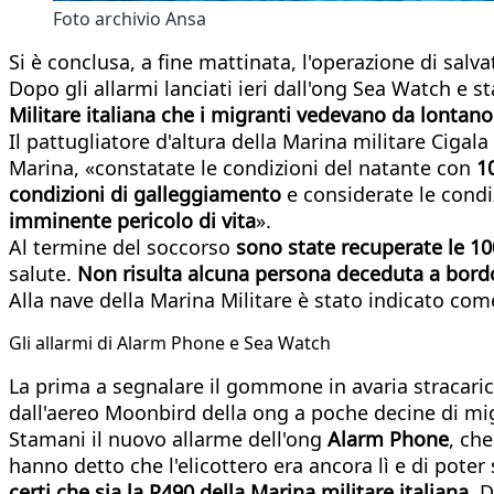
Foto archivio Ansa
Si è conclusa, a fine mattinata, l'operazione di salv
Dopo gli allarmi lanciati ieri dall'ong Sea Watch e
Militare italiana che i migranti vedevano da lontano
Il pattugliatore d'altura della Marina militare Cigal
Marina, «constatate le condizioni del natante con
1
condizioni di galleggiamento
e considerate le condi
imminente pericolo di vita
».
Al termine del soccorso
sono state recuperate le 10
salute.
Non risulta alcuna persona deceduta a bord
Alla nave della Marina Militare è stato indicato com
Gli allarmi di Alarm Phone e Sea Watch
La prima a segnalare il gommone in avaria stracarico
dall'aereo Moonbird della ong a poche decine di migl
Stamani il nuovo allarme dell'ong
Alarm Phone
, ch
hanno detto che l'elicottero era ancora lì e di poter
certi che sia la P490 della Marina militare italiana.
De