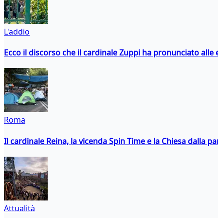
L'addio
Ecco il discorso che il cardinale Zuppi ha pronunciato alle 
Roma
Il cardinale Reina, la vicenda Spin Time e la Chiesa dalla par
Attualità