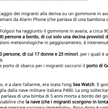
ataggio dei migranti alla deriva su un gommone in avar
 stamani da Alarm Phone (che parlava di una bambina d
.
a Fulgosi ha raggiunto il gommone in avaria, a circa 9
00 persone a bordo, di cui solo una decina provvisti 
zioni meteorologiche in peggioramento, è intervenut
0 persone, di cui 17 donne e 23 minori
, per i quali è
o.
e porto di sbarco per i migranti soccorsi il
porto di G
, e a dare l'allarme, era stata l'ong
Sea Watch
. Il g
ia dalla nave militare italiana P490. La ong sollecita
e parlava di una bimba di 5 anni morta a bordo del go
 stabilire che
la nave (che i migranti scorgono in lont
ve prestare soccorso immediato». Poco dopo è comin