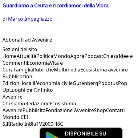
Guardiamo a Ceuta e ricordiamoci della Vlora
di
Marco Impagliazzo
Abbonati ad Avvenire
Sezioni del sito
Home
Attualità
Politica
Mondo
Agorà
Podcast
Chiesa
Idee e
Commenti
Economia
Vita e
Cura
Famiglia
Rubriche
Multimedia
Ecosistema avvenire
Pubblicazioni
Edizioni locali
L'economia civile
Gutenberg
Popotus
Pop
Up
Luoghi dell'Infinito
Avvenire
Chi siamo
Redazione
Ecosistema
Avvenire
Pubblicità
Fondazione Avvenire
Shop
Contatti
Mondo CEI
SIR
Radio InBlu
TV2000
FISC