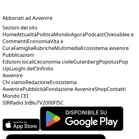
Abbonati ad Avvenire
Sezioni del sito
Home
Attualità
Politica
Mondo
Agorà
Podcast
Chiesa
Idee e
Commenti
Economia
Vita e
Cura
Famiglia
Rubriche
Multimedia
Ecosistema avvenire
Pubblicazioni
Edizioni locali
L'economia civile
Gutenberg
Popotus
Pop
Up
Luoghi dell'Infinito
Avvenire
Chi siamo
Redazione
Ecosistema
Avvenire
Pubblicità
Fondazione Avvenire
Shop
Contatti
Mondo CEI
SIR
Radio InBlu
TV2000
FISC