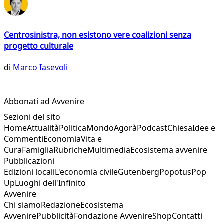
Centrosinistra, non esistono vere coalizioni senza
progetto culturale
di
Marco Iasevoli
Abbonati ad Avvenire
Sezioni del sito
Home
Attualità
Politica
Mondo
Agorà
Podcast
Chiesa
Idee e
Commenti
Economia
Vita e
Cura
Famiglia
Rubriche
Multimedia
Ecosistema avvenire
Pubblicazioni
Edizioni locali
L'economia civile
Gutenberg
Popotus
Pop
Up
Luoghi dell'Infinito
Avvenire
Chi siamo
Redazione
Ecosistema
Avvenire
Pubblicità
Fondazione Avvenire
Shop
Contatti