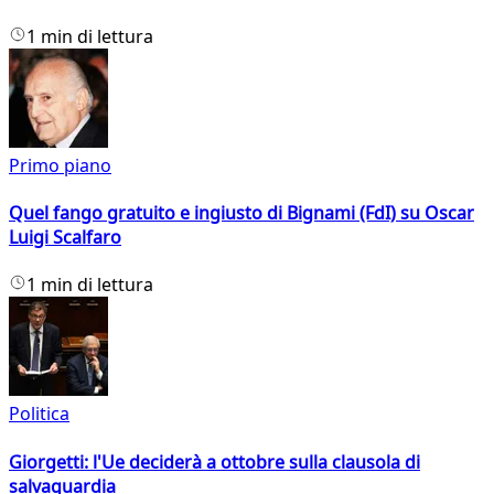
1 min di lettura
Primo piano
Quel fango gratuito e ingiusto di Bignami (FdI) su Oscar
Luigi Scalfaro
1 min di lettura
Politica
Giorgetti: l'Ue deciderà a ottobre sulla clausola di
salvaguardia