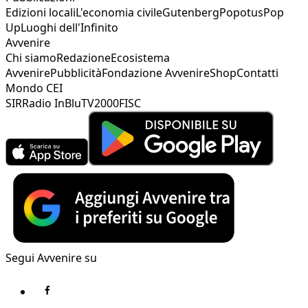
Edizioni locali
L'economia civile
Gutenberg
Popotus
Pop
Up
Luoghi dell'Infinito
Avvenire
Chi siamo
Redazione
Ecosistema
Avvenire
Pubblicità
Fondazione Avvenire
Shop
Contatti
Mondo CEI
SIR
Radio InBlu
TV2000
FISC
Segui Avvenire su