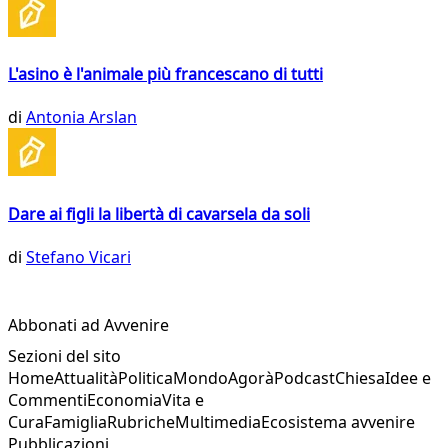
L'asino è l'animale più francescano di tutti
di
Antonia Arslan
Dare ai figli la libertà di cavarsela da soli
di
Stefano Vicari
Abbonati ad Avvenire
Sezioni del sito
Home
Attualità
Politica
Mondo
Agorà
Podcast
Chiesa
Idee e
Commenti
Economia
Vita e
Cura
Famiglia
Rubriche
Multimedia
Ecosistema avvenire
Pubblicazioni