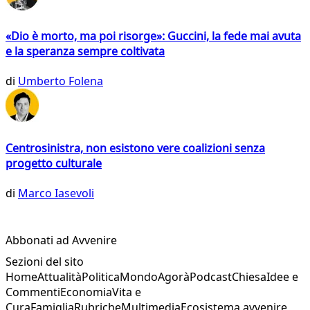
«Dio è morto, ma poi risorge»: Guccini, la fede mai avuta
e la speranza sempre coltivata
di
Umberto Folena
Centrosinistra, non esistono vere coalizioni senza
progetto culturale
di
Marco Iasevoli
Abbonati ad Avvenire
Sezioni del sito
Home
Attualità
Politica
Mondo
Agorà
Podcast
Chiesa
Idee e
Commenti
Economia
Vita e
Cura
Famiglia
Rubriche
Multimedia
Ecosistema avvenire