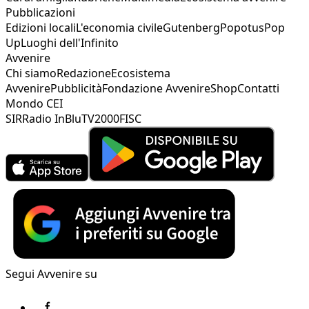
Pubblicazioni
Edizioni locali
L'economia civile
Gutenberg
Popotus
Pop
Up
Luoghi dell'Infinito
Avvenire
Chi siamo
Redazione
Ecosistema
Avvenire
Pubblicità
Fondazione Avvenire
Shop
Contatti
Mondo CEI
SIR
Radio InBlu
TV2000
FISC
Segui Avvenire su