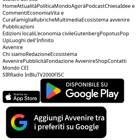
Home
Attualità
Politica
Mondo
Agorà
Podcast
Chiesa
Idee e
Commenti
Economia
Vita e
Cura
Famiglia
Rubriche
Multimedia
Ecosistema avvenire
Pubblicazioni
Edizioni locali
L'economia civile
Gutenberg
Popotus
Pop
Up
Luoghi dell'Infinito
Avvenire
Chi siamo
Redazione
Ecosistema
Avvenire
Pubblicità
Fondazione Avvenire
Shop
Contatti
Mondo CEI
SIR
Radio InBlu
TV2000
FISC