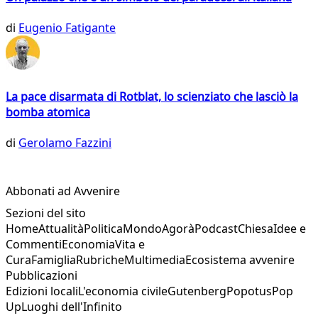
di
Eugenio Fatigante
La pace disarmata di Rotblat, lo scienziato che lasciò la
bomba atomica
di
Gerolamo Fazzini
Abbonati ad Avvenire
Sezioni del sito
Home
Attualità
Politica
Mondo
Agorà
Podcast
Chiesa
Idee e
Commenti
Economia
Vita e
Cura
Famiglia
Rubriche
Multimedia
Ecosistema avvenire
Pubblicazioni
Edizioni locali
L'economia civile
Gutenberg
Popotus
Pop
Up
Luoghi dell'Infinito