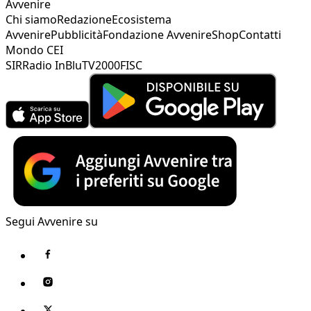
Avvenire
Chi siamo
Redazione
Ecosistema
Avvenire
Pubblicità
Fondazione Avvenire
Shop
Contatti
Mondo CEI
SIR
Radio InBlu
TV2000
FISC
Segui Avvenire su