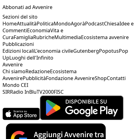
Abbonati ad Avvenire
Sezioni del sito
Home
Attualità
Politica
Mondo
Agorà
Podcast
Chiesa
Idee e
Commenti
Economia
Vita e
Cura
Famiglia
Rubriche
Multimedia
Ecosistema avvenire
Pubblicazioni
Edizioni locali
L'economia civile
Gutenberg
Popotus
Pop
Up
Luoghi dell'Infinito
Avvenire
Chi siamo
Redazione
Ecosistema
Avvenire
Pubblicità
Fondazione Avvenire
Shop
Contatti
Mondo CEI
SIR
Radio InBlu
TV2000
FISC