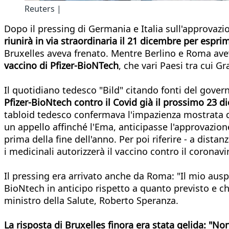
Reuters |
Dopo il pressing di Germania e Italia sull'approvazi
riunirà in via straordinaria il 21 dicembre per espri
Bruxelles aveva frenato. Mentre Berlino e Roma ave
vaccino di Pfizer-BioNTech
, che vari Paesi tra cui G
Il quotidiano tedesco "Bild" citando fonti del gove
Pfizer-BioNtech contro il Covid già il prossimo 23 
tabloid tedesco confermava l'impazienza mostrata da
un appello affinché l'Ema, anticipasse l'approvazio
prima della fine dell'anno. Per poi riferire - a dista
i medicinali autorizzerà il vaccino contro il coronavi
Il pressing era arrivato anche da Roma: "Il mio auspi
BioNtech in anticipo rispetto a quanto previsto e ch
ministro della Salute, Roberto Speranza.
La risposta di Bruxelles finora era stata gelida: "