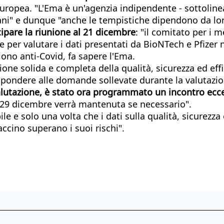
ropea. "L'Ema è un'agenzia indipendente - sottolineat
ani" e dunque "anche le tempistiche dipendono da lor
cipare la riunione al 21 dicembre
: "il comitato per i 
per valutare i dati presentati da BioNTech e Pfizer 
ono anti-Covid, fa sapere l'Ema.
ne solida e completa della qualità, sicurezza ed effi
ispondere alle domande sollevate durante la valutazi
ua valutazione, è stato ora programmato un incontro ec
il 29 dicembre verrà mantenuta se necessario".
le e solo una volta che i dati sulla qualità, sicurezz
accino superano i suoi rischi".