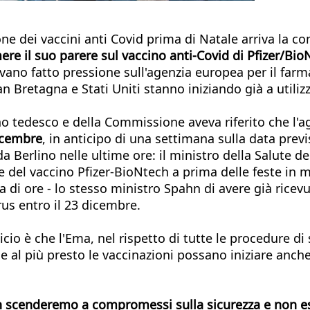
one dei vaccini anti Covid prima di Natale arriva la 
mere il suo parere sul vaccino anti-Covid di Pfizer/Bio
vano fatto pressione sull'agenzia europea per il far
ran Bretagna e Stati Uniti stanno iniziando già a utiliz
rno tedesco e della Commissione aveva riferito che l
dicembre
, in anticipo di una settimana sulla data previ
 Berlino nelle ultime ore: il ministro della Salute 
ne del vaccino Pfizer-BioNtech a prima delle feste i
nza di ore - lo stesso ministro Spahn di avere già rice
rus entro il 23 dicembre.
cio è che l'Ema, nel rispetto di tutte le procedure di 
e al più presto le vaccinazioni possano iniziare anche
Non scenderemo a compromessi sulla sicurezza e non e