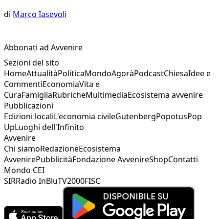
di
Marco Iasevoli
Abbonati ad Avvenire
Sezioni del sito
Home
Attualità
Politica
Mondo
Agorà
Podcast
Chiesa
Idee e
Commenti
Economia
Vita e
Cura
Famiglia
Rubriche
Multimedia
Ecosistema avvenire
Pubblicazioni
Edizioni locali
L'economia civile
Gutenberg
Popotus
Pop
Up
Luoghi dell'Infinito
Avvenire
Chi siamo
Redazione
Ecosistema
Avvenire
Pubblicità
Fondazione Avvenire
Shop
Contatti
Mondo CEI
SIR
Radio InBlu
TV2000
FISC