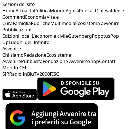
Sezioni del sito
Home
Attualità
Politica
Mondo
Agorà
Podcast
Chiesa
Idee e
Commenti
Economia
Vita e
Cura
Famiglia
Rubriche
Multimedia
Ecosistema avvenire
Pubblicazioni
Edizioni locali
L'economia civile
Gutenberg
Popotus
Pop
Up
Luoghi dell'Infinito
Avvenire
Chi siamo
Redazione
Ecosistema
Avvenire
Pubblicità
Fondazione Avvenire
Shop
Contatti
Mondo CEI
SIR
Radio InBlu
TV2000
FISC