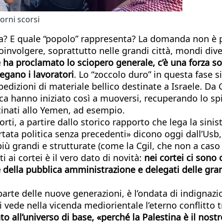
orni scorsi
aza? E quale “popolo” rappresenta? La domanda non è p
involgere, soprattutto nelle grandi città, mondi diver
e ha proclamato lo sciopero generale, c’è una forza s
iegano i lavoratori
. Lo “zoccolo duro” in questa fase si
spedizioni di materiale bellico destinate a Israele. D
tica hanno iniziato così a muoversi, recuperando lo sp
tinati allo Yemen, ad esempio.
ti, a partire dallo storico rapporto che lega la sinist
ata politica senza precedenti» dicono oggi dall’Usb,
iù grandi e strutturate (come la Cgil, che non a caso s
i ai cortei è il vero dato di novità:
nei cortei ci sono 
 e della pubblica amministrazione e delegati delle gran
rte delle nuove generazioni, è l’ondata di indignazion
hi vede nella vicenda mediorientale l’eterno conflitto 
to all’universo di base, «perché la Palestina è il nos