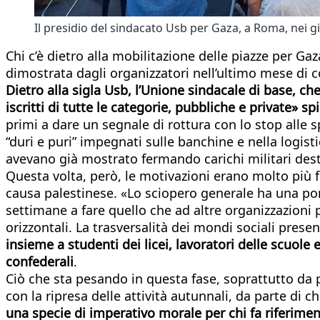
Il presidio del sindacato Usb per Gaza, a Roma, nei gi
Chi c’è dietro alla mobilitazione delle piazze per G
dimostrata dagli organizzatori nell’ultimo mese di co
Dietro alla sigla Usb, l’Unione sindacale di base, ch
iscritti di tutte le categorie, pubbliche e private» sp
primi a dare un segnale di rottura con lo stop alle 
“duri e puri” impegnati sulle banchine e nella logis
avevano già mostrato fermando carichi militari des
Questa volta, però, le motivazioni erano molto più for
causa palestinese. «Lo sciopero generale ha una port
settimane a fare quello che ad altre organizzazioni p
orizzontali. La trasversalità dei mondi sociali present
insieme a studenti dei licei, lavoratori delle scuole
confederali
.
Ciò che sta pesando in questa fase, soprattutto da pa
con la ripresa delle attività autunnali, da parte di c
una specie di imperativo morale per chi fa riferimen