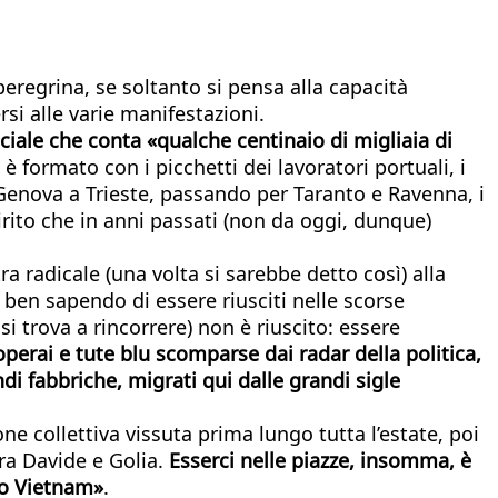
eregrina, se soltanto si pensa alla capacità
si alle varie manifestazioni.
ociale che conta «qualche centinaio di migliaia di
 è formato con i picchetti dei lavoratori portuali, i
a Genova a Trieste, passando per Taranto e Ravenna, i
irito che in anni passati (non da oggi, dunque)
ra radicale (una volta si sarebbe detto così) alla
 ben sapendo di essere riusciti nelle scorse
i trova a rincorrere) non è riuscito: essere
operai e tute blu scomparse dai radar della politica,
di fabbriche, migrati qui dalle grandi sigle
e collettiva vissuta prima lungo tutta l’estate, poi
tra Davide e Golia.
Esserci nelle piazze, insomma, è
tro Vietnam»
.