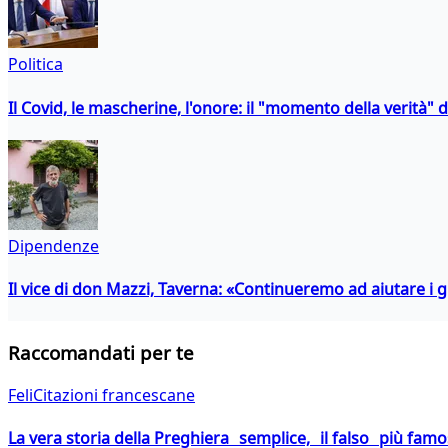
Politica
Il Covid, le mascherine, l'onore: il "momento della verità" 
Dipendenze
Il vice di don Mazzi, Taverna: «Continueremo ad aiutare i gi
Raccomandati per te
FeliCitazioni francescane
La vera storia della Preghiera semplice, il falso più fam