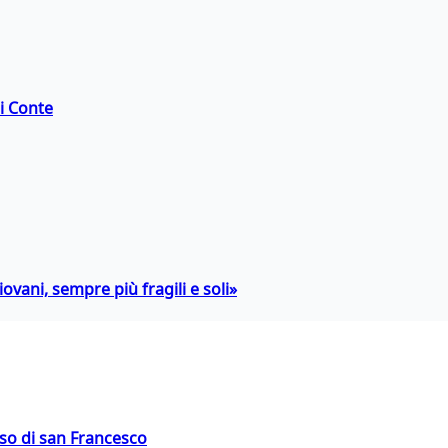
di Conte
ovani, sempre più fragili e soli»
oso di san Francesco