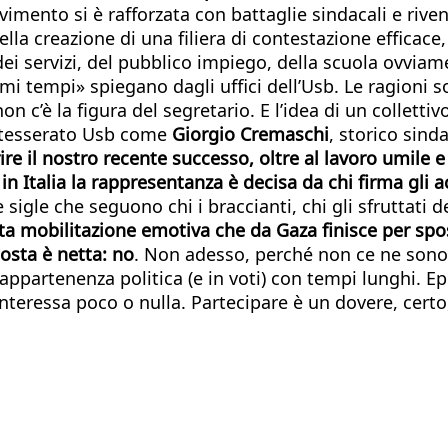
imento si è rafforzata con battaglie sindacali e rive
lla creazione di una filiera di contestazione efficace
dei servizi, del pubblico impiego, della scuola ovviam
imi tempi» spiegano dagli uffici dell’Usb. Le ragioni 
 c’è la figura del segretario. E l’idea di un collettivo
un tesserato Usb come
Giorgio Cremaschi
, storico sind
ire il nostro recente successo, oltre al lavoro umile e
n Italia la rappresentanza è decisa da chi firma gli a
 sigle che seguono chi i braccianti, chi gli sfruttati de
sta mobilitazione emotiva che da Gaza finisce per spo
osta è netta: no
. Non adesso, perché non ce ne sono
in appartenenza politica (e in voti) con tempi lunghi.
 interessa poco o nulla. Partecipare è un dovere, cert