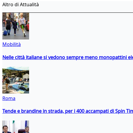
Altro di Attualità
Mobilità
Nelle città italiane si vedono sempre meno monopattini ele
Roma
Tende e brandine in strada, per i 400 accampati di Spin T