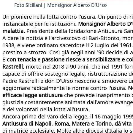
Foto Siciliani | Monsignor Alberto D'Urso
Un pioniere nella lotta contro l'usura. Un punto di r
instancabile per le istituzioni.
Monsignor Alberto D'U
malattia.
Presidente della fondazione Antiusura San 
A dare la notizia è l'arcivescovo di Bari-Bitonto, m
1938, e viene ordinato sacerdote il 2 luglio del 1961
prestito a strozzo. Così già negli anni '90 decide di
E
con tenacia e passione riesce a sensibilizzare e 
Rastrelli
, morto nel 2018 a 90 anni, che nel 1991 fo
capace di offrire sostegno legale, ristrutturazione d
Padre Rastrelli e don D'Urso riescono a smuovere un
aggiornare radicalmente le norme contro l'usura.
N
efficace legge antiusura
che prevede inasprimento de
giustizia costantemente animata dall'amore evangeli
e dei volontari nella lotta all'usura.
Ancora prima del varo della legge, il 16 maggio 1995
Antiusura di Napoli, Roma, Matera e Torino, dà vita
di matrice ecclesiale. Molte altre diocesi d’Italia l