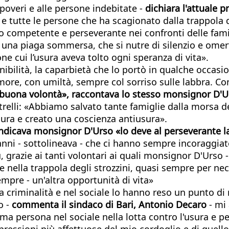
 poveri e alle persone indebitate -
dichiara l'attuale 
i e tutte le persone che ha scagionato dalla trappola d
o competente e perseverante nei confronti delle famigl
a una piaga sommersa, che si nutre di silenzio e omert
one cui l’usura aveva tolto ogni speranza di vita».
onibilità, la caparbietà che lo portò in qualche occas
imore, con umiltà, sempre col sorriso sulle labbra. Con
e buona volontà», raccontava lo stesso monsignor D'U
relli: «Abbiamo salvato tante famiglie dalla morsa de
sura e creato una coscienza antiusura».
ivendicava monsignor D'Urso «lo deve al perseverante 
 anni - sottolineava - che ci hanno sempre incoraggia
, grazie ai tanti volontari ai quali monsignor D'Urso 
nella trappola degli strozzini, quasi sempre per nece
empre - un'altra opportunità di vita»
a criminalità e nel sociale lo hanno reso un punto di
o -
commenta il sindaco di Bari, Antonio Decaro
- mi
persona nel sociale nella lotta contro l'usura e per l
pressioni più affettuose del mio cordoglio e di quel