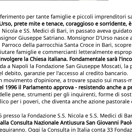
iferimento per tante famiglie e piccoli imprenditori sa
rso, prete mite e tenace, coraggioso e sorridente, 
Nicola e SS. Medici di Bari, in passato aveva guidat
onsignor Giuseppe Satriano. Monsignor D'Urso nasce ad 
. Parroco della parrocchia Santa Croce in Bari, scopre
 aiutare famiglie e commercianti letteralmente espropr
coinvolgere la Chiesa italiana. Fondamentale sarà l'i
nda a Napoli la Fondazione San Giuseppe Moscati, la p
el debito, garanzie per l'accesso al credito bancario.
 movimento d'opinione, a trovare spazio sui mass-medi
el 1996 il Parlamento approva - resistendo anche a p
lle pene, strumenti per gli inquirenti, forme di soste
co per i poveri, che diventa anche azione pastorale c
 presso la Fondazione S.S. Nicola e S.S. Medici di Bar
 alla Consulta Nazionale Antiusura San Giovanni Paolo
o seguiranno. Oggi la Consulta in Italia conta 33 Fonda