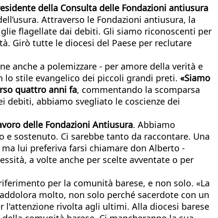
presidente della Consulta delle Fondazioni antiusura
ell’usura. Attraverso le Fondazioni antiusura, la
ie flagellate dai debiti. Gli siamo riconoscenti per
à. Girò tutte le diocesi del Paese per reclutare
ione anche a polemizzare - per amore della verità e
 lo stile evangelico dei piccoli grandi preti.
«Siamo
rso quattro anni fa
, commentando la scomparsa
i debiti, abbiamo svegliato le coscienze dei
lavoro delle Fondazioni Antiusura
. Abbiamo
to e sostenuto. Ci sarebbe tanto da raccontare. Una
- ma lui preferiva farsi chiamare don Alberto -
ssità, a volte anche per scelte avventate o per
 riferimento per la comunità barese, e non solo. «La
 addolora molto, non solo perché sacerdote con un
'attenzione rivolta agli ultimi. Alla diocesi barese
lo della comunità barese. Ci mancheranno la sua