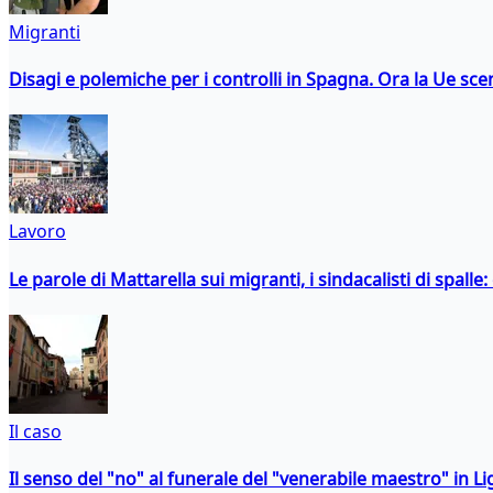
Migranti
Disagi e polemiche per i controlli in Spagna. Ora la Ue 
Lavoro
Le parole di Mattarella sui migranti, i sindacalisti di spalle
Il caso
Il senso del "no" al funerale del "venerabile maestro" in Li