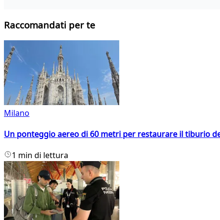
Raccomandati per te
Milano
Un ponteggio aereo di 60 metri per restaurare il tiburio 
1 min di lettura