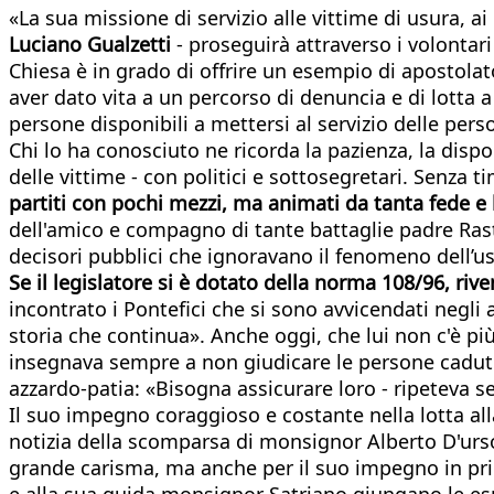
«La sua missione di servizio alle vittime di usura, ai
Luciano Gualzetti
- proseguirà attraverso i volontar
Chiesa è in grado di offrire un esempio di apostolat
aver dato vita a un percorso di denuncia e di lotta 
persone disponibili a mettersi al servizio delle pers
Chi lo ha conosciuto ne ricorda la pazienza, la disp
delle vittime - con politici e sottosegretari. Senza t
partiti con pochi mezzi, ma animati da tanta fede 
dell'amico e compagno di tante battaglie padre Rast
decisori pubblici che ignoravano il fenomeno dell’u
Se il legislatore si è dotato della norma 108/96, r
incontrato i Pontefici che si sono avvicendati negli
storia che continua». Anche oggi, che lui non c'è più
insegnava sempre a non giudicare le persone cadute 
azzardo-patia: «Bisogna assicurare loro - ripeteva s
Il suo impegno coraggioso e costante nella lotta all
notizia della scomparsa di monsignor Alberto D'urs
grande carisma, ma anche per il suo impegno in prima 
e alla sua guida monsignor Satriano giungano le es