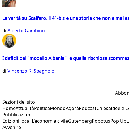
La verità su Scalfaro, il 41-bis e una storia che non è mai es
di
Alberto Gambino
I deficit del "modello Albania" e quella rischiosa scommes
di
Vincenzo R. Spagnolo
Abbon
Sezioni del sito
Home
Attualità
Politica
Mondo
Agorà
Podcast
Chiesa
Idee e 
Pubblicazioni
Edizioni locali
L'economia civile
Gutenberg
Popotus
Pop Up
L
Avvenire