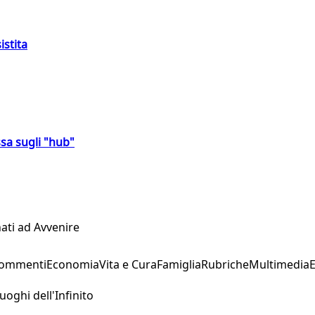
istita
sa sugli "hub"
ati ad Avvenire
Commenti
Economia
Vita e Cura
Famiglia
Rubriche
Multimedia
uoghi dell'Infinito