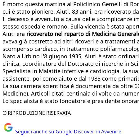
È morto questa mattina al Policlinico Gemelli di R
cui è stato pioniere. Aiuti, 83 anni, era ricoverato 
Il decesso è avvenuto a causa delle «complicanze 
stesso ospedale romano. Sulla vicenda è stata aperta
Aiuti era
ricoverato nel reparto di Medicina General
aveva già costretto ad altri ricoveri e a trattament
scompenso cardiaco, in trattamento polifarmacolog
Nato a Urbino l'8 giugno 1935, Aiuti è stato ordinar
clinica, coordinatore del Dottorato di ricerche in S
Specialista in Malattie infettive e cardiologia, la su
assistente, poi come aiuto e dal 1985 come primario
La sua carriera scientifica è documentata da oltre 60
Medicine). Articoli citati centinaia di volte da numer
Lo specialista è stato fondatore e presidente onorari
© RIPRODUZIONE RISERVATA
Seguici anche su Google Discover di Avvenire