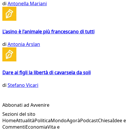
di
Antonella Mariani
L'asino è l'animale più francescano di tutti
di
Antonia Arslan
Dare ai figli la libertà di cavarsela da soli
di
Stefano Vicari
Abbonati ad Avvenire
Sezioni del sito
Home
Attualità
Politica
Mondo
Agorà
Podcast
Chiesa
Idee e
Commenti
Economia
Vita e