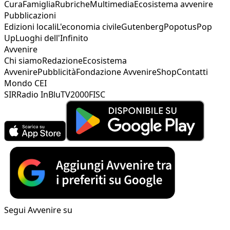
Cura
Famiglia
Rubriche
Multimedia
Ecosistema avvenire
Pubblicazioni
Edizioni locali
L'economia civile
Gutenberg
Popotus
Pop
Up
Luoghi dell'Infinito
Avvenire
Chi siamo
Redazione
Ecosistema
Avvenire
Pubblicità
Fondazione Avvenire
Shop
Contatti
Mondo CEI
SIR
Radio InBlu
TV2000
FISC
Segui Avvenire su