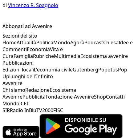
di
Vincenzo R. Spagnolo
Abbonati ad Avvenire
Sezioni del sito
Home
Attualità
Politica
Mondo
Agorà
Podcast
Chiesa
Idee e
Commenti
Economia
Vita e
Cura
Famiglia
Rubriche
Multimedia
Ecosistema avvenire
Pubblicazioni
Edizioni locali
L'economia civile
Gutenberg
Popotus
Pop
Up
Luoghi dell'Infinito
Avvenire
Chi siamo
Redazione
Ecosistema
Avvenire
Pubblicità
Fondazione Avvenire
Shop
Contatti
Mondo CEI
SIR
Radio InBlu
TV2000
FISC