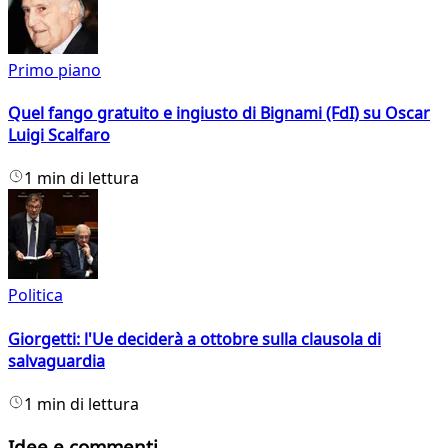
Primo piano
Quel fango gratuito e ingiusto di Bignami (FdI) su Oscar
Luigi Scalfaro
1 min di lettura
Politica
Giorgetti: l'Ue deciderà a ottobre sulla clausola di
salvaguardia
1 min di lettura
Idee e commenti