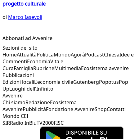
progetto culturale
di
Marco Iasevoli
Abbonati ad Avvenire
Sezioni del sito
Home
Attualità
Politica
Mondo
Agorà
Podcast
Chiesa
Idee e
Commenti
Economia
Vita e
Cura
Famiglia
Rubriche
Multimedia
Ecosistema avvenire
Pubblicazioni
Edizioni locali
L'economia civile
Gutenberg
Popotus
Pop
Up
Luoghi dell'Infinito
Avvenire
Chi siamo
Redazione
Ecosistema
Avvenire
Pubblicità
Fondazione Avvenire
Shop
Contatti
Mondo CEI
SIR
Radio InBlu
TV2000
FISC