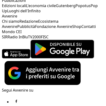
Pubblicazioni
Edizioni locali
L'economia civile
Gutenberg
Popotus
Pop
Up
Luoghi dell'Infinito
Avvenire
Chi siamo
Redazione
Ecosistema
Avvenire
Pubblicità
Fondazione Avvenire
Shop
Contatti
Mondo CEI
SIR
Radio InBlu
TV2000
FISC
Segui Avvenire su