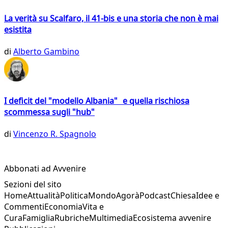
La verità su Scalfaro, il 41-bis e una storia che non è mai
esistita
di
Alberto Gambino
I deficit del "modello Albania" e quella rischiosa
scommessa sugli "hub"
di
Vincenzo R. Spagnolo
Abbonati ad Avvenire
Sezioni del sito
Home
Attualità
Politica
Mondo
Agorà
Podcast
Chiesa
Idee e
Commenti
Economia
Vita e
Cura
Famiglia
Rubriche
Multimedia
Ecosistema avvenire