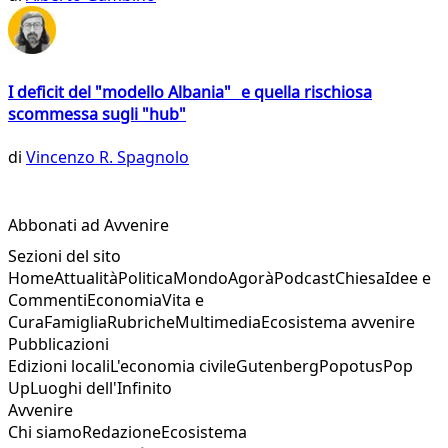
I deficit del "modello Albania" e quella rischiosa
scommessa sugli "hub"
di
Vincenzo R. Spagnolo
Abbonati ad Avvenire
Sezioni del sito
Home
Attualità
Politica
Mondo
Agorà
Podcast
Chiesa
Idee e
Commenti
Economia
Vita e
Cura
Famiglia
Rubriche
Multimedia
Ecosistema avvenire
Pubblicazioni
Edizioni locali
L'economia civile
Gutenberg
Popotus
Pop
Up
Luoghi dell'Infinito
Avvenire
Chi siamo
Redazione
Ecosistema