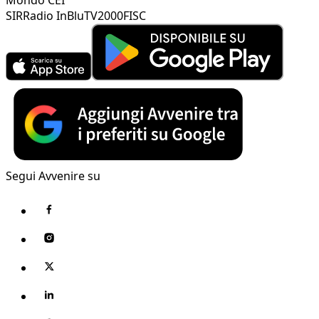
SIR
Radio InBlu
TV2000
FISC
Segui Avvenire su