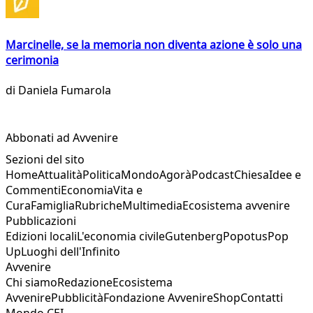
Marcinelle, se la memoria non diventa azione è solo una
cerimonia
di
Daniela Fumarola
Abbonati ad Avvenire
Sezioni del sito
Home
Attualità
Politica
Mondo
Agorà
Podcast
Chiesa
Idee e
Commenti
Economia
Vita e
Cura
Famiglia
Rubriche
Multimedia
Ecosistema avvenire
Pubblicazioni
Edizioni locali
L'economia civile
Gutenberg
Popotus
Pop
Up
Luoghi dell'Infinito
Avvenire
Chi siamo
Redazione
Ecosistema
Avvenire
Pubblicità
Fondazione Avvenire
Shop
Contatti
Mondo CEI