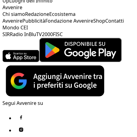
Up
Luoghi dell'Infinito
Avvenire
Chi siamo
Redazione
Ecosistema
Avvenire
Pubblicità
Fondazione Avvenire
Shop
Contatti
Mondo CEI
SIR
Radio InBlu
TV2000
FISC
Segui Avvenire su