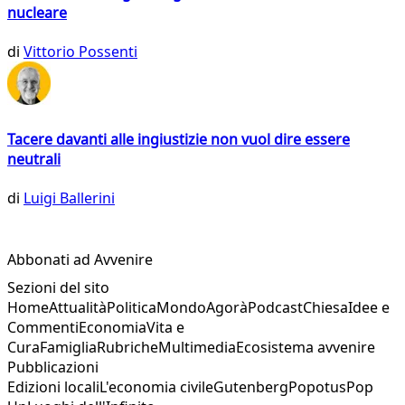
nucleare
di
Vittorio Possenti
Tacere davanti alle ingiustizie non vuol dire essere
neutrali
di
Luigi Ballerini
Abbonati ad Avvenire
Sezioni del sito
Home
Attualità
Politica
Mondo
Agorà
Podcast
Chiesa
Idee e
Commenti
Economia
Vita e
Cura
Famiglia
Rubriche
Multimedia
Ecosistema avvenire
Pubblicazioni
Edizioni locali
L'economia civile
Gutenberg
Popotus
Pop