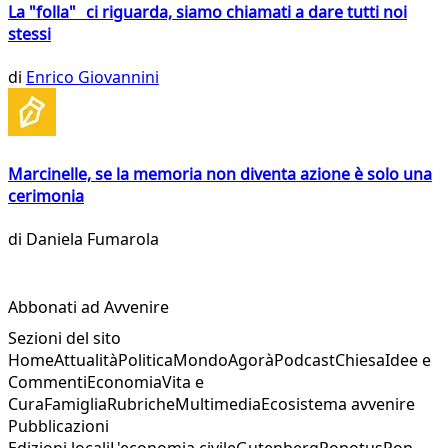
La "folla" ci riguarda, siamo chiamati a dare tutti noi
stessi
di
Enrico Giovannini
Marcinelle, se la memoria non diventa azione è solo una
cerimonia
di
Daniela Fumarola
Abbonati ad Avvenire
Sezioni del sito
Home
Attualità
Politica
Mondo
Agorà
Podcast
Chiesa
Idee e
Commenti
Economia
Vita e
Cura
Famiglia
Rubriche
Multimedia
Ecosistema avvenire
Pubblicazioni
Edizioni locali
L'economia civile
Gutenberg
Popotus
Pop