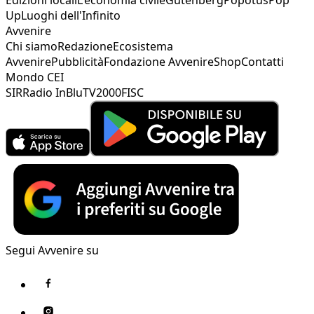
Up
Luoghi dell'Infinito
Avvenire
Chi siamo
Redazione
Ecosistema
Avvenire
Pubblicità
Fondazione Avvenire
Shop
Contatti
Mondo CEI
SIR
Radio InBlu
TV2000
FISC
Segui Avvenire su