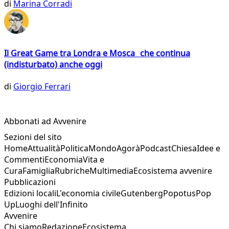
di
Marina Corradi
Il Great Game tra Londra e Mosca che continua
(indisturbato) anche oggi
di
Giorgio Ferrari
Abbonati ad Avvenire
Sezioni del sito
Home
Attualità
Politica
Mondo
Agorà
Podcast
Chiesa
Idee e
Commenti
Economia
Vita e
Cura
Famiglia
Rubriche
Multimedia
Ecosistema avvenire
Pubblicazioni
Edizioni locali
L'economia civile
Gutenberg
Popotus
Pop
Up
Luoghi dell'Infinito
Avvenire
Chi siamo
Redazione
Ecosistema