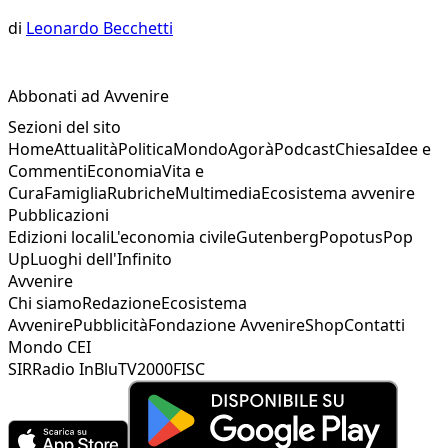
di
Leonardo Becchetti
Abbonati ad Avvenire
Sezioni del sito
Home
Attualità
Politica
Mondo
Agorà
Podcast
Chiesa
Idee e
Commenti
Economia
Vita e
Cura
Famiglia
Rubriche
Multimedia
Ecosistema avvenire
Pubblicazioni
Edizioni locali
L'economia civile
Gutenberg
Popotus
Pop
Up
Luoghi dell'Infinito
Avvenire
Chi siamo
Redazione
Ecosistema
Avvenire
Pubblicità
Fondazione Avvenire
Shop
Contatti
Mondo CEI
SIR
Radio InBlu
TV2000
FISC