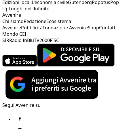
Edizioni locali
L'economia civile
Gutenberg
Popotus
Pop
Up
Luoghi dell'Infinito
Avvenire
Chi siamo
Redazione
Ecosistema
Avvenire
Pubblicità
Fondazione Avvenire
Shop
Contatti
Mondo CEI
SIR
Radio InBlu
TV2000
FISC
Segui Avvenire su