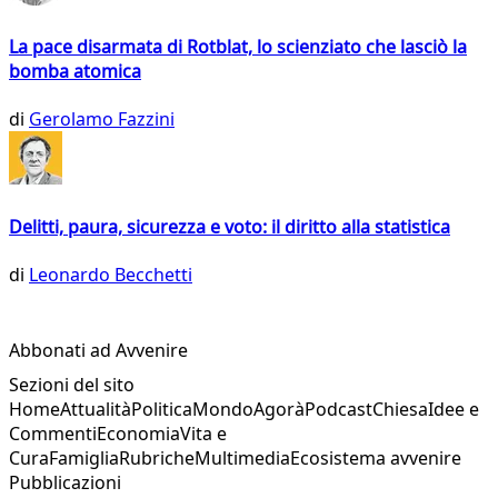
La pace disarmata di Rotblat, lo scienziato che lasciò la
bomba atomica
di
Gerolamo Fazzini
Delitti, paura, sicurezza e voto: il diritto alla statistica
di
Leonardo Becchetti
Abbonati ad Avvenire
Sezioni del sito
Home
Attualità
Politica
Mondo
Agorà
Podcast
Chiesa
Idee e
Commenti
Economia
Vita e
Cura
Famiglia
Rubriche
Multimedia
Ecosistema avvenire
Pubblicazioni