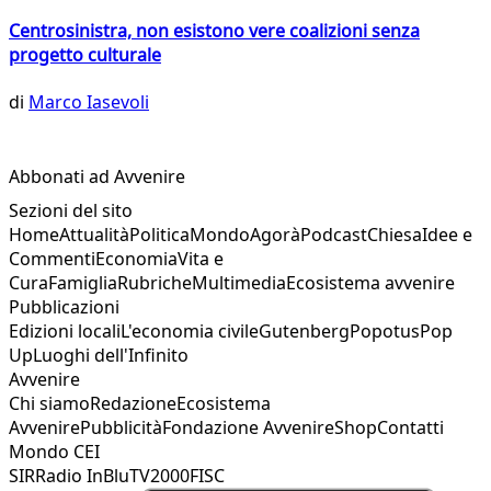
Centrosinistra, non esistono vere coalizioni senza
progetto culturale
di
Marco Iasevoli
Abbonati ad Avvenire
Sezioni del sito
Home
Attualità
Politica
Mondo
Agorà
Podcast
Chiesa
Idee e
Commenti
Economia
Vita e
Cura
Famiglia
Rubriche
Multimedia
Ecosistema avvenire
Pubblicazioni
Edizioni locali
L'economia civile
Gutenberg
Popotus
Pop
Up
Luoghi dell'Infinito
Avvenire
Chi siamo
Redazione
Ecosistema
Avvenire
Pubblicità
Fondazione Avvenire
Shop
Contatti
Mondo CEI
SIR
Radio InBlu
TV2000
FISC