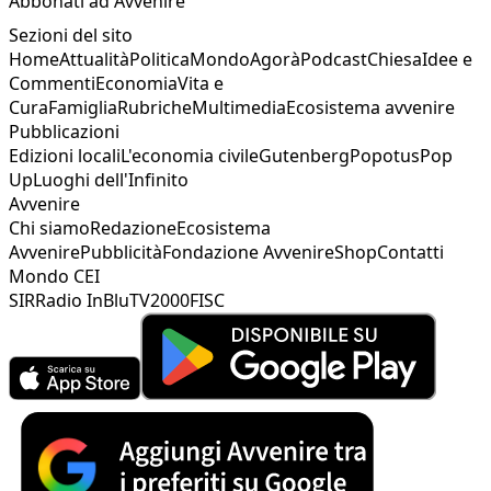
Abbonati ad Avvenire
Sezioni del sito
Home
Attualità
Politica
Mondo
Agorà
Podcast
Chiesa
Idee e
Commenti
Economia
Vita e
Cura
Famiglia
Rubriche
Multimedia
Ecosistema avvenire
Pubblicazioni
Edizioni locali
L'economia civile
Gutenberg
Popotus
Pop
Up
Luoghi dell'Infinito
Avvenire
Chi siamo
Redazione
Ecosistema
Avvenire
Pubblicità
Fondazione Avvenire
Shop
Contatti
Mondo CEI
SIR
Radio InBlu
TV2000
FISC