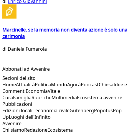
di
Enrico Giovannini
Marcinelle, se la memoria non diventa azione è solo una
cerimonia
di
Daniela Fumarola
Abbonati ad Avvenire
Sezioni del sito
Home
Attualità
Politica
Mondo
Agorà
Podcast
Chiesa
Idee e
Commenti
Economia
Vita e
Cura
Famiglia
Rubriche
Multimedia
Ecosistema avvenire
Pubblicazioni
Edizioni locali
L'economia civile
Gutenberg
Popotus
Pop
Up
Luoghi dell'Infinito
Avvenire
Chi siamo
Redazione
Ecosistema