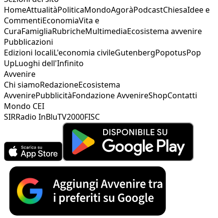
Home
Attualità
Politica
Mondo
Agorà
Podcast
Chiesa
Idee e
Commenti
Economia
Vita e
Cura
Famiglia
Rubriche
Multimedia
Ecosistema avvenire
Pubblicazioni
Edizioni locali
L'economia civile
Gutenberg
Popotus
Pop
Up
Luoghi dell'Infinito
Avvenire
Chi siamo
Redazione
Ecosistema
Avvenire
Pubblicità
Fondazione Avvenire
Shop
Contatti
Mondo CEI
SIR
Radio InBlu
TV2000
FISC