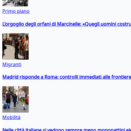
Primo piano
L’orgoglio degli orfani di Marcinelle: «Quegli uomini costr
Migranti
Madrid risponde a Roma: controlli immediati alle frontiere p
Mobilità
Nelle città italiane si vedono sempre meno monopattini ele