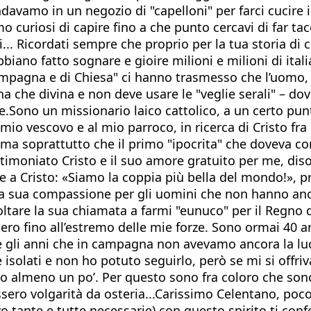
davamo in un negozio di "capelloni" per farci cucire
o curiosi di capire fino a che punto cercavi di far tac
 Ricordati sempre che proprio per la tua storia di cre
iano fatto sognare e gioire milioni e milioni di itali
ampagna e di Chiesa" ci hanno trasmesso che l’uomo, pu
na che divina e non deve usare le "veglie serali" – do
re.Sono un missionario laico cattolico, a un certo pun
 mio vescovo e al mio parroco, in ricerca di Cristo fra
a soprattutto che il primo "ipocrita" che doveva con
moniato Cristo e il suo amore gratuito per me, disob
e a Cristo: «Siamo la coppia più bella del mondo!», p
 la sua compassione per gli uomini che non hanno an
tare la sua chiamata a farmi "eunuco" per il Regno dei 
 spero fino all’estremo delle mie forze. Sono ormai 4
te gli anni che in campagna non avevamo ancora la luce
isolati e non ho potuto seguirlo, però se mi si offri
lo almeno un po’. Per questo sono fra coloro che sono
cissero volgarità da osteria...Carissimo Celentano, p
evo tante e tutte necessarie) con questo spirito ti con