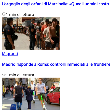
L’orgoglio degli orfani di Marcinelle: «Quegli uomini costr
1 min di lettura
Migranti
Madrid risponde a Roma: controlli immediati alle frontiere p
1 min di lettura