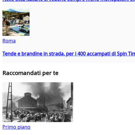
Roma
Tende e brandine in strada, per i 400 accampati di Spin T
Raccomandati per te
Primo piano