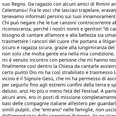
suo Regno. Da ragazzo con alcuni amici di Rimini an
Celentano»! Fra le voci che lasciavi trapelare, eravam
tenevamo informati persino sui tuoi innamoramenti...
Chi può negare che le tue canzoni controcorrente abb
riconoscenza, perché i nostri nonni e genitori "di c
bisogno di cantare all’amore e alla bellezza sia uma
trasmettere i rancori del cuore che portano a litiga
sicuro e ragazza sicura, grazie alla lungimiranza del
non solo che molta gente era nella mia condizione, m
mi è venuto incontro con persone che mi hanno testi
finalmente così dentro la Chiesa da cantarle assiem
certo punto Dio mi ha così strabiliato e trasmesso
vicino è il Signore Gesù, che mi ha permesso di ascol
per seguirlo fino agli estremi confini della terra e
deluso, anzi.Ho più o meno l’età del Festival. A par
alcuni anni, ero in posti di missione completamente 
basi delle compagnie italiane all’estero per guardar
simili pulpiti, che "entrano" nelle famiglie, non us
dell’importanza delle correzioni fraterne, (io ne ric