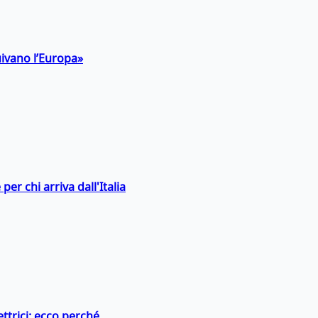
uivano l’Europa»
er chi arriva dall'Italia
ttrici: ecco perché