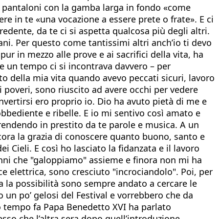
 i pantaloni con la gamba larga in fondo «come
ere in te «una vocazione a essere prete o frate». E ci
dente, da te ci si aspetta qualcosa più degli altri.
ani. Per questo come tantissimi altri anch’io ti devo
r in mezzo alle prove e ai sacrifici della vita, ha
ve un tempo ci si incontrava davvero – per
to della mia vita quando avevo peccati sicuri, lavoro
 i poveri, sono riuscito ad avere occhi per vedere
vertirsi ero proprio io. Dio ha avuto pietà di me e
bediente e ribelle. E io mi sentivo così amato e
rendendo in prestito da te parole e musica. A un
cora la grazia di conoscere quanto buono, santo e
Cieli. E così ho lasciato la fidanzata e il lavoro
0 anni che "galoppiamo" assieme e finora non mi ha
 elettrica, sono cresciuto "incrociandolo". Poi, per
va la possibilità sono sempre andato a cercare le
 un po’ gelosi del Festival e vorrebbero che da
oco tempo fa Papa Benedetto XVI ha parlato
fesso che l’altra sera dopo quell’introduzione