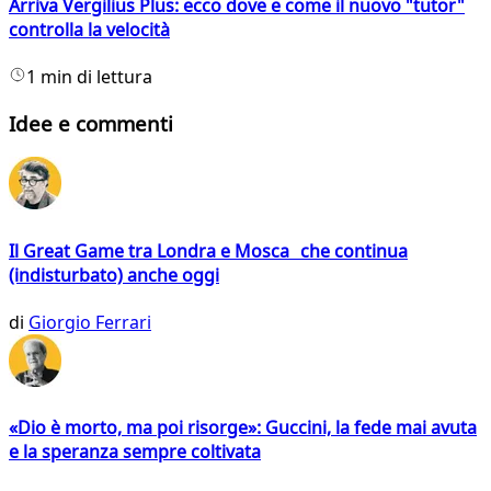
Arriva Vergilius Plus: ecco dove e come il nuovo "tutor"
controlla la velocità
1 min di lettura
Idee e commenti
Il Great Game tra Londra e Mosca che continua
(indisturbato) anche oggi
di
Giorgio Ferrari
«Dio è morto, ma poi risorge»: Guccini, la fede mai avuta
e la speranza sempre coltivata