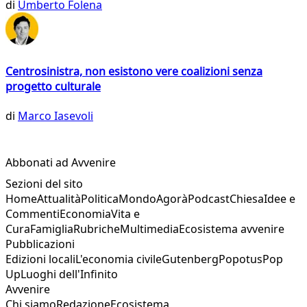
di
Umberto Folena
Centrosinistra, non esistono vere coalizioni senza
progetto culturale
di
Marco Iasevoli
Abbonati ad Avvenire
Sezioni del sito
Home
Attualità
Politica
Mondo
Agorà
Podcast
Chiesa
Idee e
Commenti
Economia
Vita e
Cura
Famiglia
Rubriche
Multimedia
Ecosistema avvenire
Pubblicazioni
Edizioni locali
L'economia civile
Gutenberg
Popotus
Pop
Up
Luoghi dell'Infinito
Avvenire
Chi siamo
Redazione
Ecosistema