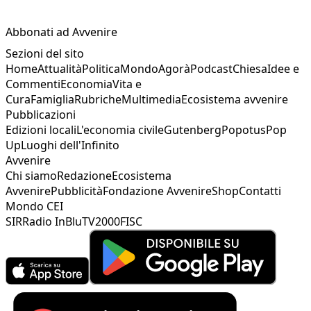
Abbonati ad Avvenire
Sezioni del sito
Home
Attualità
Politica
Mondo
Agorà
Podcast
Chiesa
Idee e
Commenti
Economia
Vita e
Cura
Famiglia
Rubriche
Multimedia
Ecosistema avvenire
Pubblicazioni
Edizioni locali
L'economia civile
Gutenberg
Popotus
Pop
Up
Luoghi dell'Infinito
Avvenire
Chi siamo
Redazione
Ecosistema
Avvenire
Pubblicità
Fondazione Avvenire
Shop
Contatti
Mondo CEI
SIR
Radio InBlu
TV2000
FISC