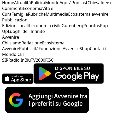
Home
Attualità
Politica
Mondo
Agorà
Podcast
Chiesa
Idee e
Commenti
Economia
Vita e
Cura
Famiglia
Rubriche
Multimedia
Ecosistema avvenire
Pubblicazioni
Edizioni locali
L'economia civile
Gutenberg
Popotus
Pop
Up
Luoghi dell'Infinito
Avvenire
Chi siamo
Redazione
Ecosistema
Avvenire
Pubblicità
Fondazione Avvenire
Shop
Contatti
Mondo CEI
SIR
Radio InBlu
TV2000
FISC