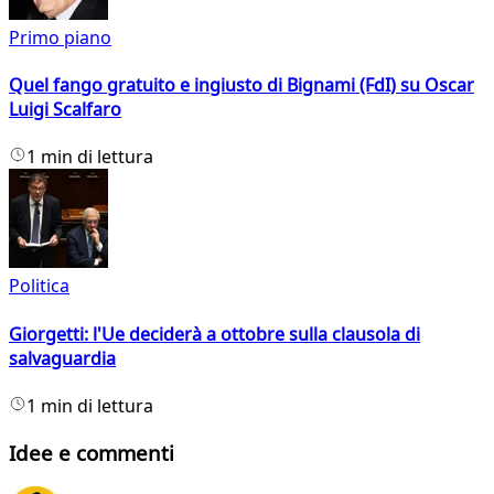
Primo piano
Quel fango gratuito e ingiusto di Bignami (FdI) su Oscar
Luigi Scalfaro
1 min di lettura
Politica
Giorgetti: l'Ue deciderà a ottobre sulla clausola di
salvaguardia
1 min di lettura
Idee e commenti