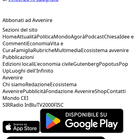
Abbonati ad Avvenire
Sezioni del sito
Home
Attualità
Politica
Mondo
Agorà
Podcast
Chiesa
Idee e
Commenti
Economia
Vita e
Cura
Famiglia
Rubriche
Multimedia
Ecosistema avvenire
Pubblicazioni
Edizioni locali
L'economia civile
Gutenberg
Popotus
Pop
Up
Luoghi dell'Infinito
Avvenire
Chi siamo
Redazione
Ecosistema
Avvenire
Pubblicità
Fondazione Avvenire
Shop
Contatti
Mondo CEI
SIR
Radio InBlu
TV2000
FISC