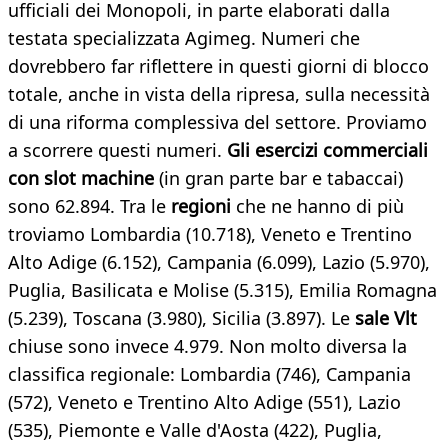
ufficiali dei Monopoli, in parte elaborati dalla
testata specializzata Agimeg. Numeri che
dovrebbero far riflettere in questi giorni di blocco
totale, anche in vista della ripresa, sulla necessità
di una riforma complessiva del settore. Proviamo
a scorrere questi numeri.
Gli
esercizi
commerciali
con
slot
machine
(in gran parte bar e tabaccai)
sono 62.894. Tra le
regioni
che ne hanno di più
troviamo Lombardia (10.718), Veneto e Trentino
Alto Adige (6.152), Campania (6.099), Lazio (5.970),
Puglia, Basilicata e Molise (5.315), Emilia Romagna
(5.239), Toscana (3.980), Sicilia (3.897). Le
sale
Vlt
chiuse sono invece 4.979. Non molto diversa la
classifica regionale: Lombardia (746), Campania
(572), Veneto e Trentino Alto Adige (551), Lazio
(535), Piemonte e Valle d'Aosta (422), Puglia,