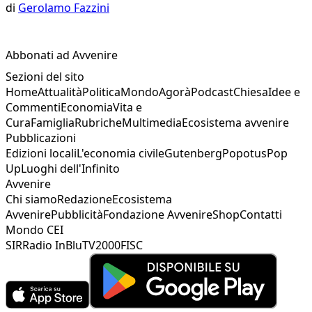
di
Gerolamo Fazzini
Abbonati ad Avvenire
Sezioni del sito
Home
Attualità
Politica
Mondo
Agorà
Podcast
Chiesa
Idee e
Commenti
Economia
Vita e
Cura
Famiglia
Rubriche
Multimedia
Ecosistema avvenire
Pubblicazioni
Edizioni locali
L'economia civile
Gutenberg
Popotus
Pop
Up
Luoghi dell'Infinito
Avvenire
Chi siamo
Redazione
Ecosistema
Avvenire
Pubblicità
Fondazione Avvenire
Shop
Contatti
Mondo CEI
SIR
Radio InBlu
TV2000
FISC