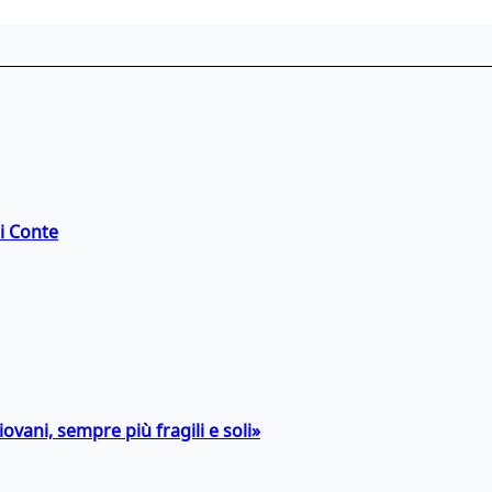
di Conte
ovani, sempre più fragili e soli»