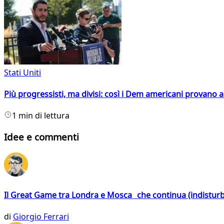
Stati Uniti
Più progressisti, ma divisi: così i Dem americani provano a 
1 min di lettura
Idee e commenti
Il Great Game tra Londra e Mosca che continua (indistur
di
Giorgio Ferrari