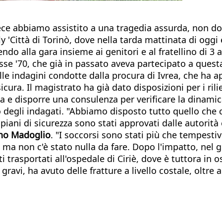
ece abbiamo assistito a una tragedia assurda, non do
 'Città di Torinò, dove nella tarda mattinata di oggi 
endo alla gara insieme ai genitori e al fratellino di 3 
sse '70, che già in passato aveva partecipato a questa
alle indagini condotte dalla procura di Ivrea, che ha 
ura. Il magistrato ha già dato disposizioni per i riliev
ta e disporre una consulenza per verificare la dinamic
degli indagati. "Abbiamo disposto tutto quello che ci 
iani di sicurezza sono stati approvati dalle autorità
no Madoglio
. "I soccorsi sono stati più che tempesti
 ma non c'è stato nulla da fare. Dopo l'impatto, nel g
ti trasportati all'ospedale di Ciriè, dove è tuttora in 
gravi, ha avuto delle fratture a livello costale, olt